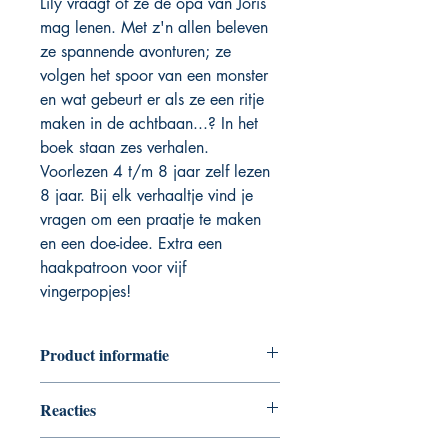
Lily vraagt of ze de opa van Joris
mag lenen. Met z'n allen beleven
ze spannende avonturen; ze
volgen het spoor van een monster
en wat gebeurt er als ze een ritje
maken in de achtbaan...? In het
boek staan zes verhalen.
Voorlezen 4 t/m 8 jaar zelf lezen
8 jaar. Bij elk verhaaltje vind je
vragen om een praatje te maken
en een doe-idee. Extra een
haakpatroon voor vijf
vingerpopjes!
Product informatie
Hardcover, 64 pagina's, full color
Reacties
formaat: 24,5 cm x 17 cm
Boekjes van Isabel vDuijne
zijn meer