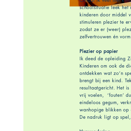
Omdat ik veel met kind
schoolsituatie leek het
kinderen door middel v
stimuleren plezier te e
zodat ze er (weer) plez
zelfvertrouwen én vorm
Plezier op papier
Ik deed de opleiding Z
Kinderen om ook de die
ontdekken wat zo’n sp
brengt bij een kind. Tek
resultaatgericht. Het is
vrij voelen, ‘fouten’ 
eindeloos gegum, verkr
wanhopige blikken op d
De nadruk ligt op spel,