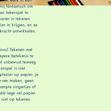
eren werk in een
 mij fantastisch om
an tekenspel te
rvaren in tekenen
ier in krijgen, en ze
kracht ontwikkelen.
invol Tekenen met
pere betekenis te
el onbewust teweeg
enspel is niet
 plezier op papier, je
durven maken, geen
ampte vingertjes of
at lege vel papier.
 niet op tekenen.