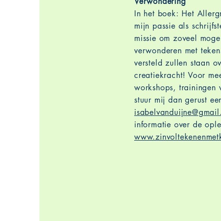
Verwondering
​In het boek: Het Alle
mijn passie als schrijf
missie om zoveel mogel
verwonderen met teken
versteld zullen staan o
creatiekracht! Voor mee
workshops, trainingen 
stuur mij dan gerust ee
isabelvanduijne@gmai
informatie over de ople
www.zinvoltekenenmetk