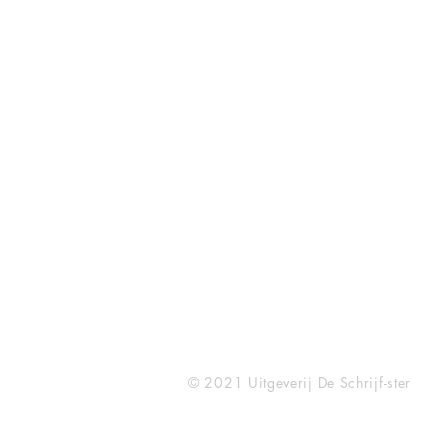
Isabel van Duijne
Aletta Jacobsstraat 258
2614JC Delft
0031-620316738
isabelvanduijne@gmail.com
© 2021 Uitgeverij De Schrijf-ster