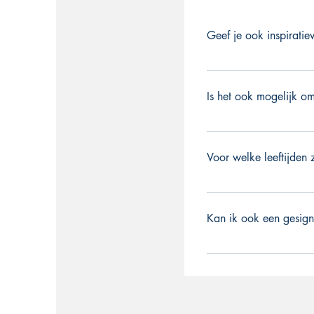
Geef je ook inspirati
'Zeker geef ik ook wo
willen inzetten in hun
Is het ook mogelijk o
en het brengt de creati
'Jazeker, ik reis doo
Voor welke leeftijden
'Mijn boeken over de L
een prentenboek is, e
Kan ik ook een gesign
kinderboekenschrijfste
leeftijd leuk en ik ki
'Jazeker, dat is mogel
de midden- en bovenbo
schoolbezoek te komen