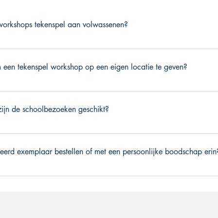
eworkshops tekenspel aan volwassenen?
rkshops aan volwassenen die kennis willen maken met tekenspel of
 werk met kinderen. Tekenspel heeft op jong en oud een positieve 
m een tekenspel workshop op een eigen locatie te geven?
viteit op gang.'
r heel Nederland. Houd er wel rekening mee dan na 10 km reiskos
 zijn de schoolbezoeken geschikt?
ily serie zijn meest geschikt t/m groep 4. Het Allergrootste Wond
en diepere betekenis wat ook de oudere kinderen zal aanspreken.
eerd exemplaar bestellen of met een persoonlijke boodschap erin
r is voor de bovenbouw weer interessant. Worden wat je wilt. Teke
es voor de bovenbouw vanzelfsprekend een uitdagend spel dat bij die
ijk. Stuur dan eerst een email via het contactformulier met je wense
uw is de toneelleesversie van het boek zeer geschikt. Bij een af
 stemmen we altijd af wat de wensen zijn en hoe ik daar het best